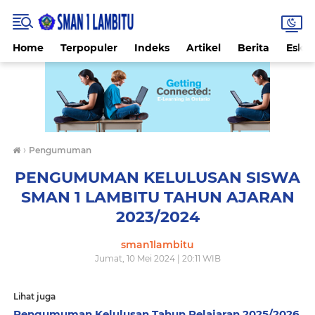
Home
Terpopuler
Indeks
Artikel
Berita
Eskul
›
Pengumuman
PENGUMUMAN KELULUSAN SISWA
SMAN 1 LAMBITU TAHUN AJARAN
2023/2024
sman1lambitu
Jumat, 10 Mei 2024 | 20:11 WIB
Lihat juga
Pengumuman Kelulusan Tahun Pelajaran 2025/2026