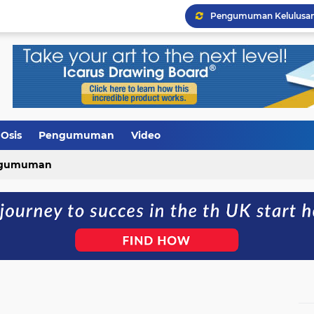
Galeri Hardiknas 2026
Upacara Bendera diran
Peringatan Isra Mi'raj 14
Rapat Pembagian Tugas
SMAN 1 LAMBITU Melaksa
Bantuan Smart TV dari 
Osis
Pengumuman
Video
Pelepasan Siswa Kelas XI
gumuman
Pengumuman Kelulusan 