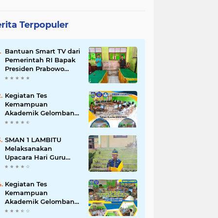
rita Terpopuler
Bantuan Smart TV dari
Pemerintah RI Bapak
Presiden Prabowo
Subianto
Kegiatan Tes
Kemampuan
Akademik Gelombang
Kedua Sesi 2 Tahun
2025
SMAN 1 LAMBITU
Melaksanakan
Upacara Hari Guru
Nasional 2025
Kegiatan Tes
Kemampuan
Akademik Gelombang
Pertama & Kedua Sesi