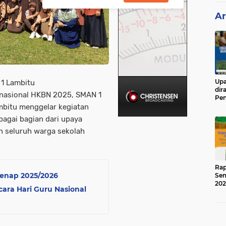
Ar
Upa
 1 Lambitu
dir
 nasional HKBN 2025, SMAN 1
Pen
Ged
mbitu menggelar kegiatan
agai bagian dari upaya
 seluruh warga sekolah
Rap
enap 2025/2026
Sem
202
ra Hari Guru Nasional