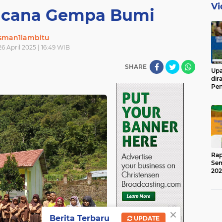
Vi
ncana Gempa Bumi
sman1lambitu
26 April 2025 | 16:49 WIB
SHARE
Upa
dir
Pen
Ged
Rap
Sem
202
×
Berita Terbaru
UPDATE