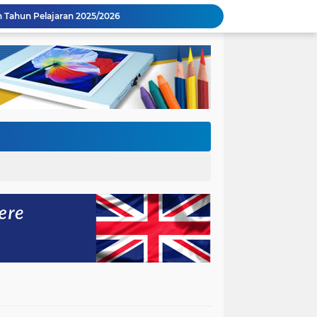
gkaikan dengan Penyerahan BAST Gedung Baru.
47 H
 Semester Genap 2025/2026
nakan Upacara Hari Guru Nasional 2025
Pemerintah RI Bapak Presiden Prabowo Subianto
Kegiatan Tes Kemampuan Akademik Gelombang Pertama & Kedua Sesi 1 dan 2 Tahun 2025
Kegiatan Tes Kemampuan Akademik Gelombang Kedua Sesi 2 Tahun 2025
I
Tahun Pelajaran 2025/2026