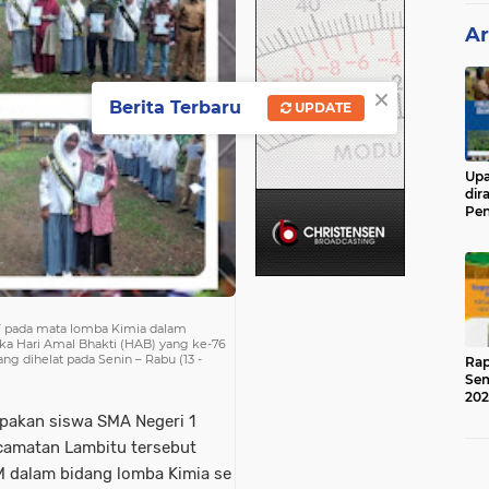
Ar
×
Berita Terbaru
UPDATE
Upa
dir
Pen
Ged
IV pada mata lomba Kimia dalam
ka Hari Amal Bhakti (HAB) yang ke-76
g dihelat pada Senin – Rabu (13 -
Rap
Sem
202
upakan siswa SMA Negeri 1
ecamatan Lambitu tersebut
M dalam bidang lomba Kimia se