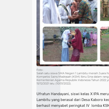
Foto :
Salah satu siswa SMA Negeri 1 Lambitu meraih Juara 
Kompetisi Sains Madrasah (KSM) Ibnu Sina dalam rang
Kementerian Agama Republik Indonesia Tahun 2022 yan
15/12/2021 lalu. (10/01/2022).
Ufratun Handayani, siswi kelas X IPA mer
Lambitu yang berasal dari Desa Kaboro k
berhasil menyabet peringkat IV lomba KS