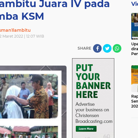
ambitu Juara IV pada
Vi
mba KSM
sman1lambitu
12 Maret 2022 | 12:07 WIB
Upa
SHARE
dir
Pen
Ged
Rap
Sem
202