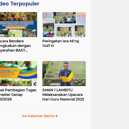
deo Terpopuler
cara Bendera
Peringatan Isra Mi'raj
angkaikan dengan
1447 H
yerahan BAST
ung Baru.
at Pembagian Tugas
SMAN 1 LAMBITU
ester Genap
Melaksanakan Upacara
5/2026
Hari Guru Nasional 2025
Ke Halaman Berita