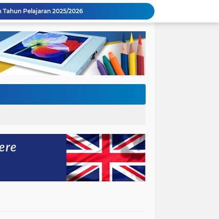
Tahun Pelajaran 2025/2026
gkaikan dengan Penyerahan BAST Gedung Baru.
47 H
 Semester Genap 2025/2026
nakan Upacara Hari Guru Nasional 2025
Pemerintah RI Bapak Presiden Prabowo Subianto
Kegiatan Tes Kemampuan Akademik Gelombang Pertama & Kedua Sesi 1 dan 2 Tahun 2025
Kegiatan Tes Kemampuan Akademik Gelombang Kedua Sesi 2 Tahun 2025
I