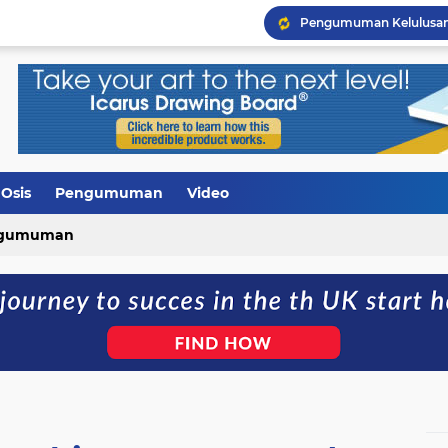
Pengumuman Kelulusan 
Galeri Hardiknas 2026
Upacara Bendera diran
Peringatan Isra Mi'raj 14
Rapat Pembagian Tugas
SMAN 1 LAMBITU Melaksa
Bantuan Smart TV dari 
Osis
Pengumuman
Video
gumuman
Pelepasan Siswa Kelas XI