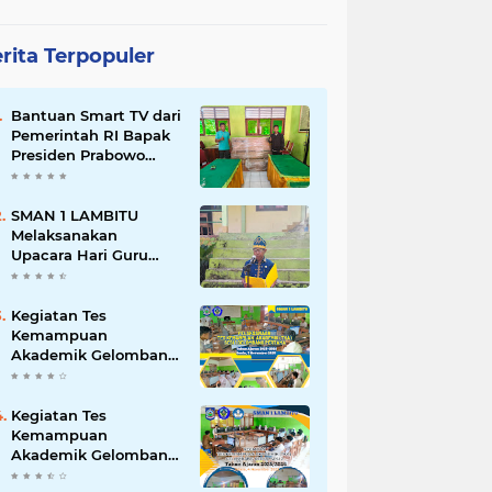
rita Terpopuler
Bantuan Smart TV dari
Pemerintah RI Bapak
Presiden Prabowo
Subianto
SMAN 1 LAMBITU
Melaksanakan
Upacara Hari Guru
Nasional 2025
Kegiatan Tes
Kemampuan
Akademik Gelombang
Pertama & Kedua Sesi
1 dan 2 Tahun 2025
Kegiatan Tes
Kemampuan
Akademik Gelombang
Kedua Sesi 2 Tahun