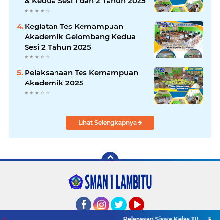
& Kedua Sesi 1 dan 2 Tahun 2025
Kegiatan Tes Kemampuan
Akademik Gelombang Kedua
Sesi 2 Tahun 2025
Pelaksanaan Tes Kemampuan
Akademik 2025
Lihat Selengkapnya
Facebook
Instagram
Twitter
YouTube
Pelepasan Siswa Kelas XII
Pengu