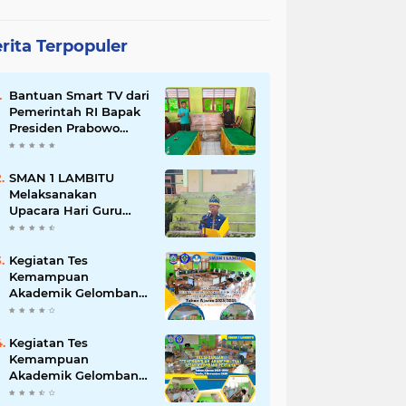
rita Terpopuler
Bantuan Smart TV dari
Pemerintah RI Bapak
Presiden Prabowo
Subianto
SMAN 1 LAMBITU
Melaksanakan
Upacara Hari Guru
Nasional 2025
Kegiatan Tes
Kemampuan
Akademik Gelombang
Kedua Sesi 2 Tahun
2025
Kegiatan Tes
Kemampuan
Akademik Gelombang
Pertama & Kedua Sesi