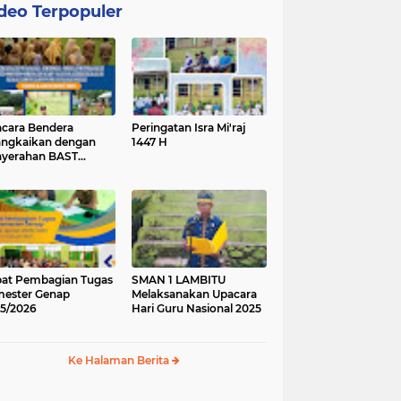
deo Terpopuler
cara Bendera
Peringatan Isra Mi'raj
angkaikan dengan
1447 H
yerahan BAST
ung Baru.
at Pembagian Tugas
SMAN 1 LAMBITU
ester Genap
Melaksanakan Upacara
5/2026
Hari Guru Nasional 2025
Ke Halaman Berita