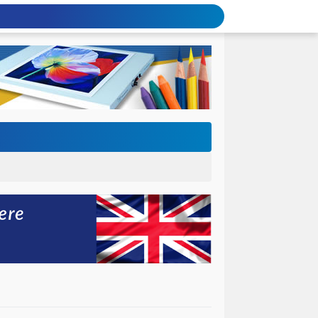
gkaikan dengan Penyerahan BAST Gedung Baru.
47 H
 Semester Genap 2025/2026
nakan Upacara Hari Guru Nasional 2025
Pemerintah RI Bapak Presiden Prabowo Subianto
Kegiatan Tes Kemampuan Akademik Gelombang Pertama & Kedua Sesi 1 dan 2 Tahun 2025
Kegiatan Tes Kemampuan Akademik Gelombang Kedua Sesi 2 Tahun 2025
I
Tahun Pelajaran 2025/2026