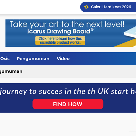
Galeri Hardiknas 2026
Upacara Bendera diran
Peringatan Isra Mi'raj 14
Rapat Pembagian Tugas
SMAN 1 LAMBITU Melaksa
Bantuan Smart TV dari 
Osis
Pengumuman
Video
Pelepasan Siswa Kelas XI
gumuman
Pengumuman Kelulusan 