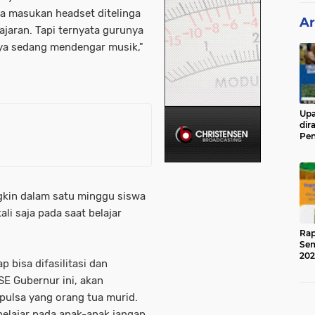
ka masukan headset ditelinga
Ar
ajaran. Tapi ternyata gurunya
ya sedang mendengar musik,"
Upa
dir
Pen
Ged
gkin dalam satu minggu siswa
i saja pada saat belajar
Rap
Sem
202
p bisa difasilitasi dan
SE Gubernur ini, akan
pulsa yang orang tua murid.
elajar pada anak-anak jangan