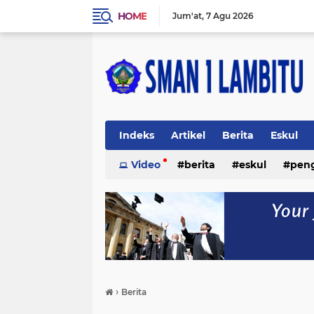
HOME
Jum'at
7 Agu 2026
Indeks
Artikel
Berita
Eskul
Video
berita
eskul
pen
›
Berita