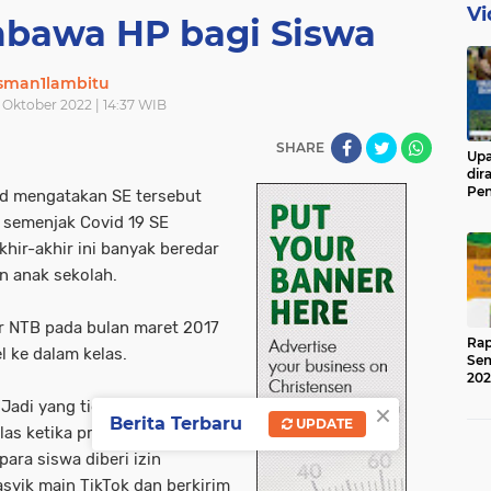
Vi
bawa HP bagi Siswa
sman1lambitu
 Oktober 2022 | 14:37 WIB
SHARE
Upa
dir
Pen
 Pd mengatakan SE tersebut
Ged
 semenjak Covid 19 SE
khir-akhir ini banyak beredar
an anak sekolah.
 NTB pada bulan maret 2017
Rap
 ke dalam kelas.
Sem
202
×
 Jadi yang tidak boleh sama
Berita Terbaru
UPDATE
as ketika proses belajar
ara siswa diberi izin
syik main TikTok dan berkirim