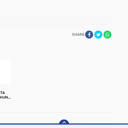
SHARE
RTA
AHUN
025