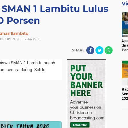
Vi
 SMAN 1 Lambitu Lulus
0 Porsen
sman1lambitu
08 Juni 2020 | 17:44 WIB
Upa
dir
Pen
SHARE
Ged
siswa SMAN 1 Lambitu sudah
kan secara daring Sabtu
Rap
Sem
202