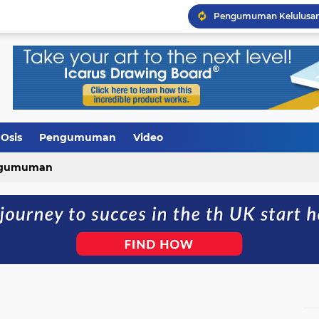
Galeri Hardiknas 2026
Upacara Bendera diran
Peringatan Isra Mi'raj 14
Rapat Pembagian Tugas
SMAN 1 LAMBITU Melaksa
Bantuan Smart TV dari 
Osis
Pengumuman
Video
Pelepasan Siswa Kelas XI
gumuman
Pengumuman Kelulusan 