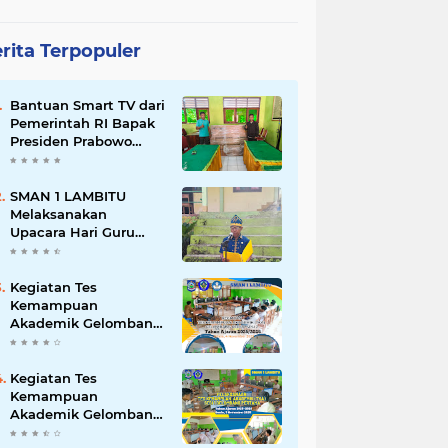
rita Terpopuler
Bantuan Smart TV dari
Pemerintah RI Bapak
Presiden Prabowo
Subianto
SMAN 1 LAMBITU
Melaksanakan
Upacara Hari Guru
Nasional 2025
Kegiatan Tes
Kemampuan
Akademik Gelombang
Kedua Sesi 2 Tahun
2025
Kegiatan Tes
Kemampuan
Akademik Gelombang
Pertama & Kedua Sesi