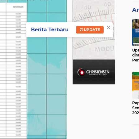
Ar
×
Berita Terbaru
UPDATE
Upa
dir
Pen
Ged
Rap
Sem
202