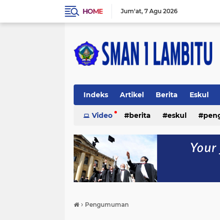
HOME
Jum'at
7 Agu 2026
Indeks
Artikel
Berita
Eskul
Video
berita
eskul
pen
›
Pengumuman