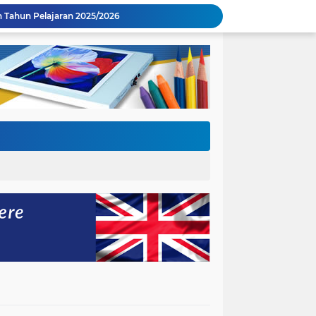
gkaikan dengan Penyerahan BAST Gedung Baru.
47 H
 Semester Genap 2025/2026
nakan Upacara Hari Guru Nasional 2025
Pemerintah RI Bapak Presiden Prabowo Subianto
Kegiatan Tes Kemampuan Akademik Gelombang Pertama & Kedua Sesi 1 dan 2 Tahun 2025
Kegiatan Tes Kemampuan Akademik Gelombang Kedua Sesi 2 Tahun 2025
I
Tahun Pelajaran 2025/2026